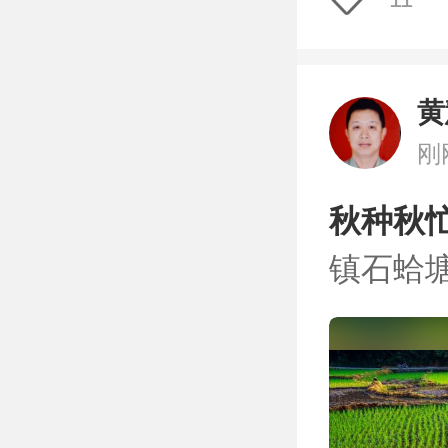
黄
刚
秋种秋忙
镇石蛤塘