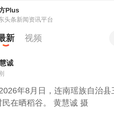
方Plus
东头条新闻资讯平台
最新
视频
慧诚
刚
2026年8月日，连南瑶族自治
民在晒稻谷。 黄慧诚 摄