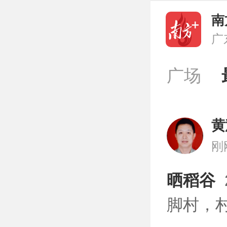
南
广
广场
黄
刚
晒稻谷  
脚村，村