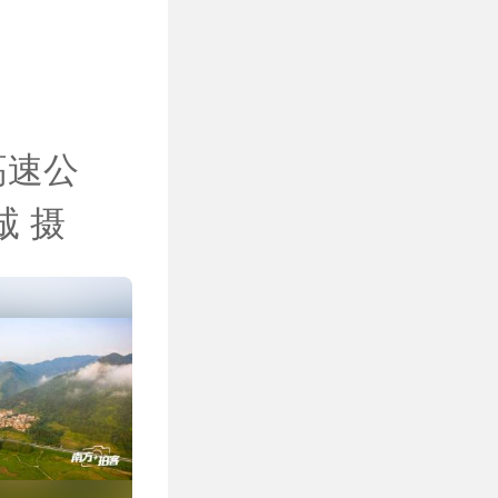
高速公
 摄