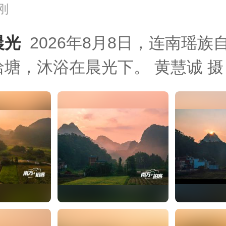
刚
光  
2026年8月8日，连南瑶族
塘，沐浴在晨光下。 黄慧诚 摄