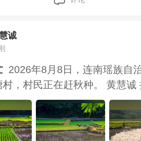
慧诚
刚
  
2026年8月8日，连南瑶族自
村，村民正在赶秋种。 黄慧诚 