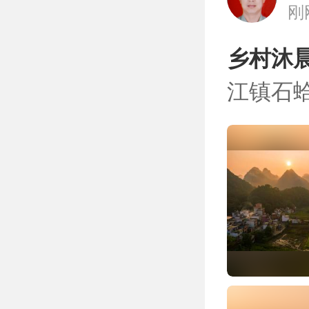
刚
乡村沐晨
江镇石蛤