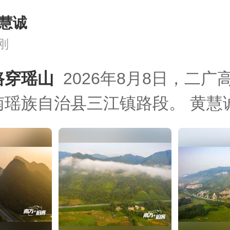
慧诚
刚
穿瑶山  
2026年8月8日，二广
南瑶族自治县三江镇路段。 黄慧诚